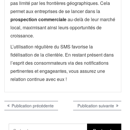
pas limité par les frontières géographiques. Cela
permet aux entreprises de se lancer dans la
prospection commerciale
au-delà de leur marché
local, maximisant ainsi leurs opportunités de
croissance.
L’utilisation régulière du SMS favorise la
fidélisation de la clientèle. En restant présent dans
l’esprit des consommateurs via des notifications
pertinentes et engageantes, vous assurez une
relation continue avec eux !
Navigation
Publication
Publicat
Publication précédente
Publication suivante
précédente :
suivante 
de
l’article