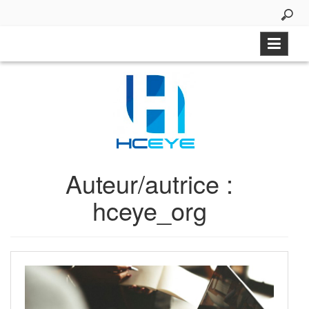
Aller
au
contenu
Auteur/autrice :
hceye_org